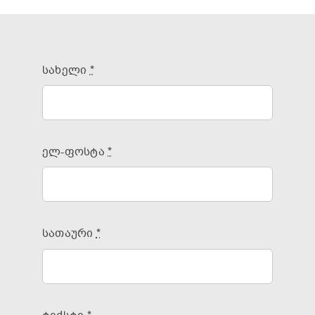
სახელი
*
ელ-ფოსტა
*
სათაური
*