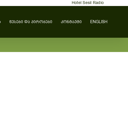
Hotel Sesil Radio
Ა
ᲬᲔᲡᲔᲑᲘ ᲓᲐ ᲞᲘᲠᲝᲑᲔᲑᲘ
ᲙᲝᲜᲢᲐᲥᲢᲘ
ENGLISH