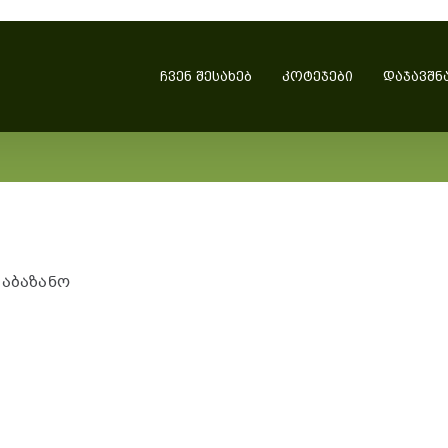
ᲩᲕᲔᲜ ᲨᲔᲡᲐᲮᲔᲑ
ᲙᲝᲢᲔᲯᲔᲑᲘ
ᲓᲐᲯᲐᲕᲨᲜ
სააბაზანო