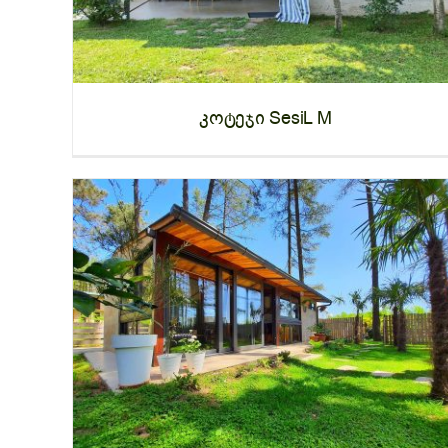
კოტეჯი SesiL M