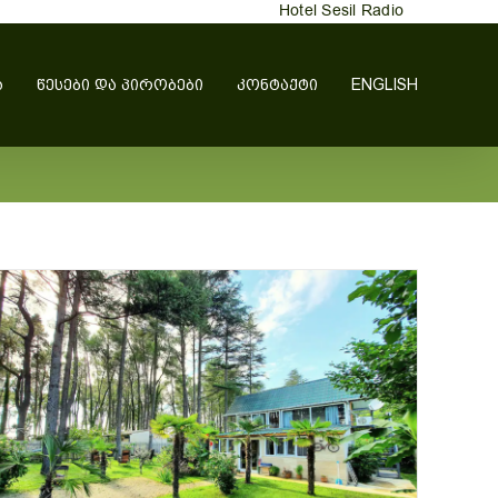
Hotel Sesil Radio
Ა
ᲬᲔᲡᲔᲑᲘ ᲓᲐ ᲞᲘᲠᲝᲑᲔᲑᲘ
ᲙᲝᲜᲢᲐᲥᲢᲘ
ENGLISH